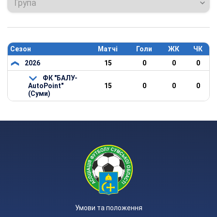
Група
Сезон
Матчі
Голи
ЖК
ЧК
2026
15
0
0
0
ФК "БАЛУ-
AutoPoint"
15
0
0
0
(Суми)
Умови та положення