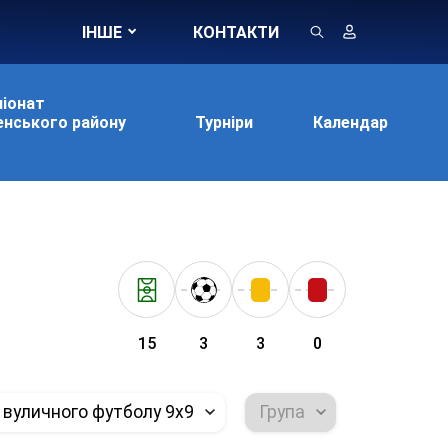
ІНШЕ
КОНТАКТИ
іонат
нського району
Турніри
Календар
15
3
3
0
 вуличного футболу 9х9
Група