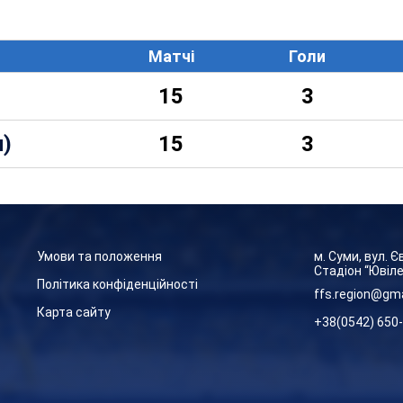
Матчі
Голи
15
3
и)
15
3
Умови та положення
м. Суми, вул. 
Стадіон “Ювіл
Політика конфіденційності
ffs.region@gm
Карта сайту
+38(0542) 650