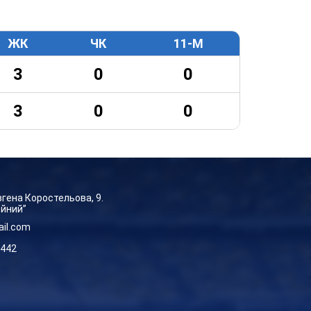
ЖК
ЧК
11-М
3
0
0
3
0
0
Євгена Коростельова, 9.
ейний”
ail.com
-442