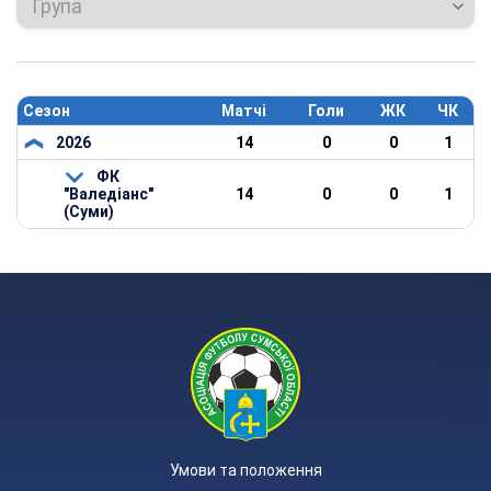
Група
Сезон
Матчі
Голи
ЖК
ЧК
2026
14
0
0
1
ФК
"Валедіанс"
14
0
0
1
(Суми)
Умови та положення