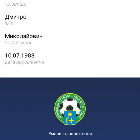
прізвище
Дмитро
ім'я
Миколайович
по батькові
10.07.1988
дата народження
Умови та положення