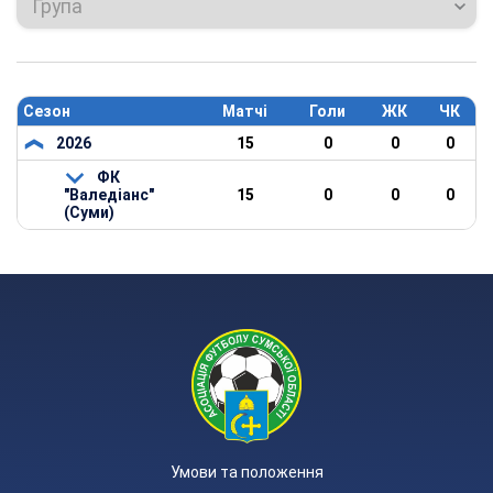
Група
Сезон
Матчі
Голи
ЖК
ЧК
2026
15
0
0
0
ФК
"Валедіанс"
15
0
0
0
(Суми)
Умови та положення