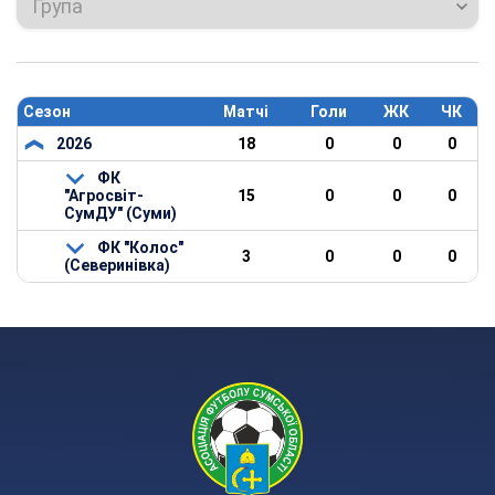
Група
Сезон
Матчі
Голи
ЖК
ЧК
2026
18
0
0
0
ФК
"Агросвіт-
15
0
0
0
СумДУ" (Суми)
ФК "Колос"
3
0
0
0
(Северинівка)