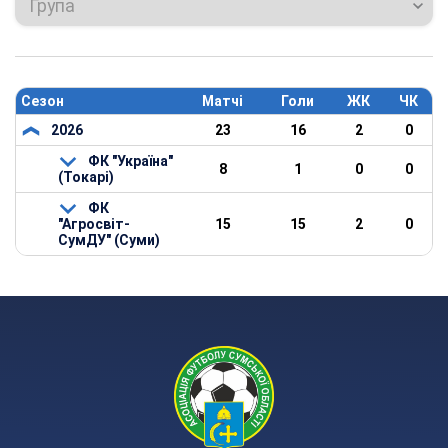
Група
Сезон
Матчі
Голи
ЖК
ЧК
2026
23
16
2
0
ФК "Україна"
8
1
0
0
(Токарі)
ФК
"Агросвіт-
15
15
2
0
СумДУ" (Суми)