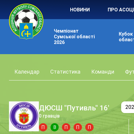
НОВИНИ
ПРО АСОЦ
Чемпіонат
Кубок
Сумської області
област
2026
Календар
Статистика
Команди
Фут
ДЮСШ "Путивль" 16'
20
0 гравців
П
В
П
П
П