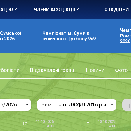
ІАЦІЮ
ЧЛЕНИ АСОЦІАЦІЇ
СТАДІОНИ
Чемп
 Сумської
Чемпіонат м. Суми з
Роме
і 2026
вуличного футболу 9х9
2026
болісти
Відзаявлені гравці
Новини
Фото
25/2026
Чемпіонат ДЮФЛ 2016 р.н.
Г
11.10.2025
18.10.2025
14:00
14:00