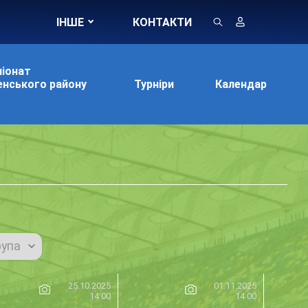
ІНШЕ
КОНТАКТИ
іонат
нського району
Турніри
Календар
рупа
25.10.2025
01.11.2025
14:00
14:00