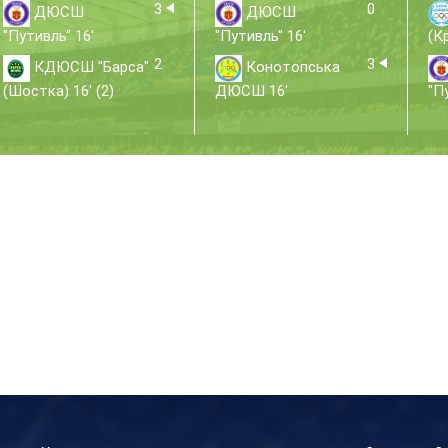
3
0
ДЮСШ
ДЮСШ
"Путивль" 16'
"Путивль" 16'
(К
2
3
КДЮСШ "Барса"
Конотопська
(Шостка) 16' (2)
ДЮСШ 16'
"П