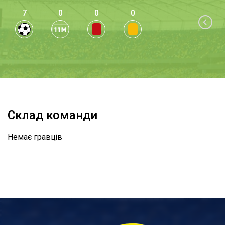
7
0
0
0
Склад команди
Немає гравців