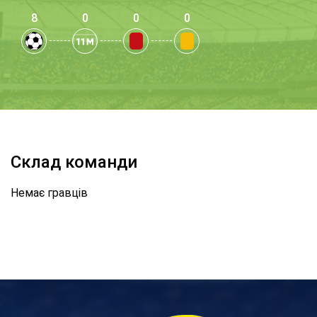
8
0
0
0
Склад команди
Немає гравців