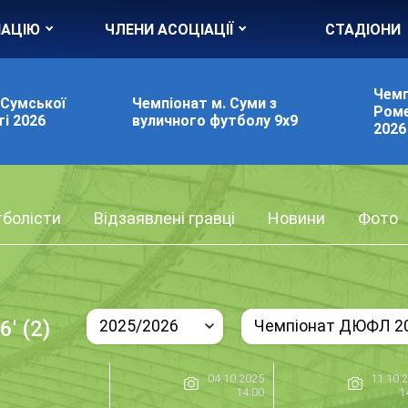
ІАЦІЮ
ЧЛЕНИ АСОЦІАЦІЇ
СТАДІОНИ
Чемп
 Сумської
Чемпіонат м. Суми з
Роме
і 2026
вуличного футболу 9х9
2026
болісти
Відзаявлені гравці
Новини
Фото
' (2)
2025/2026
Чемпіонат ДЮФЛ 20
04.10.2025
11.10.
14:00
1