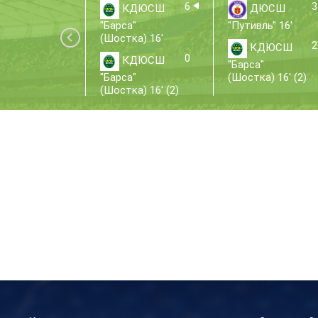
6
3
КДЮСШ
ДЮСШ
"Барса"
"Путивль" 16'
(Шостка) 16'
2
КДЮСШ
0
КДЮСШ
"Барса"
"Барса"
(Шостка) 16' (2)
(Шостка) 16' (2)