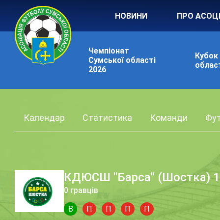
НОВИНИ
ПРО АСОЦ
Чемпіонат
Кубок
Сумської області
област
2026
Календар
Статистика
Команди
Фут
КДЮСШ "Барса" (Шостка) 16
0 гравців
В
П
П
П
П