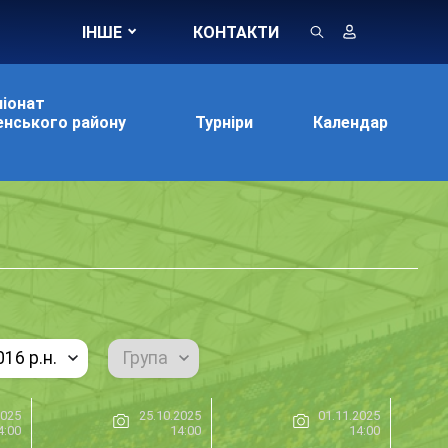
ІНШЕ
КОНТАКТИ
іонат
нського району
Турніри
Календар
16 р.н.
Група
2025
25.10.2025
01.11.2025
4:00
14:00
14:00