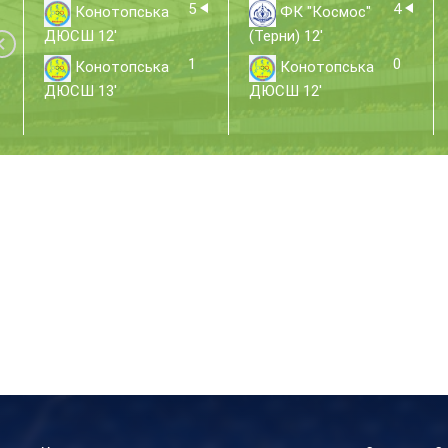
5
4
Конотопська
ФК "Космос"
ДЮСШ 12'
(Терни) 12'
1
0
Конотопська
Конотопська
ДЮСШ 13'
ДЮСШ 12'