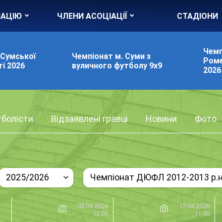
ІАЦІЮ
ЧЛЕНИ АСОЦІАЦІЇ
СТАДІОНИ
Чемп
 Сумської
Чемпіонат м. Суми з
Роме
і 2026
вуличного футболу 9х9
2026
болісти
Відзаявлені гравці
Новини
Фото
2025/2026
Чемпіонат ДЮФЛ 2012-2013 р.н
08.04.2026
15.04.2026
12:00
11:00