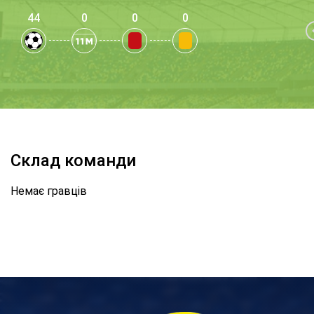
44
0
0
0
Склад команди
Немає гравців