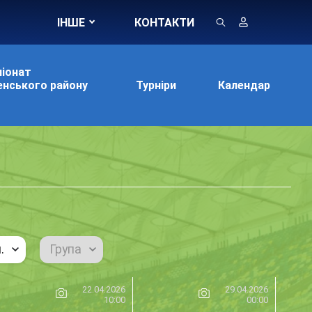
ІНШЕ
КОНТАКТИ
іонат
нського району
Турніри
Календар
.
Група
22.04.2026
29.04.2026
10:00
00:00