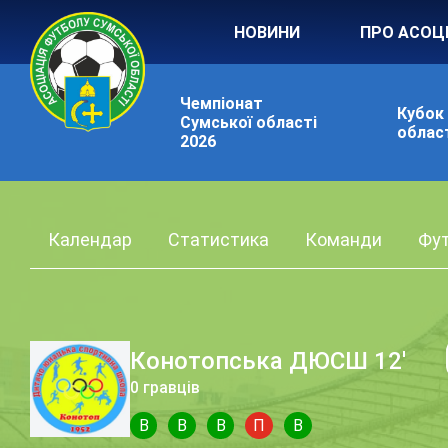
НОВИНИ
ПРО АСОЦ
Чемпіонат
Кубок
Сумської області
област
2026
Календар
Статистика
Команди
Фут
Конотопська ДЮСШ 12'
0 гравців
В
В
В
П
В