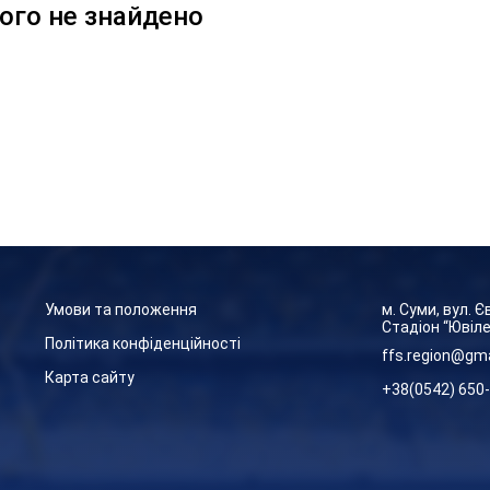
ого не знайдено
Умови та положення
м. Суми, вул. 
Стадіон “Ювіл
Політика конфіденційності
ffs.region@gm
Карта сайту
+38(0542) 650