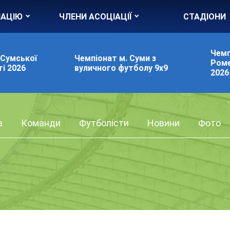
ІАЦІЮ
ЧЛЕНИ АСОЦІАЦІЇ
СТАДІОНИ
Чемп
 Сумської
Чемпіонат м. Суми з
Роме
і 2026
вуличного футболу 9х9
2026
а
Команди
Футболісти
Новини
Фото