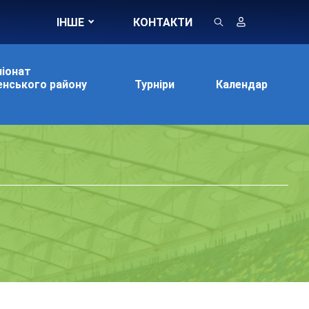
ІНШЕ
КОНТАКТИ
іонат
нського району
Турніри
Календар