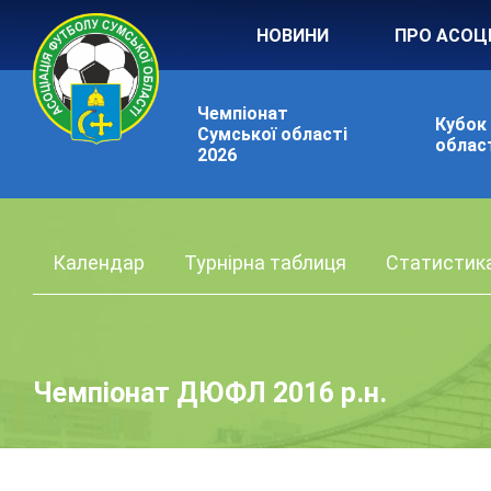
НОВИНИ
ПРО АСОЦ
Чемпіонат
Кубок
Сумської області
област
2026
Календар
Турнірна таблиця
Статистик
Чемпіонат ДЮФЛ 2016 р.н.