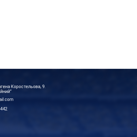
Євгена Коростельова, 9.
ейний”
ail.com
-442