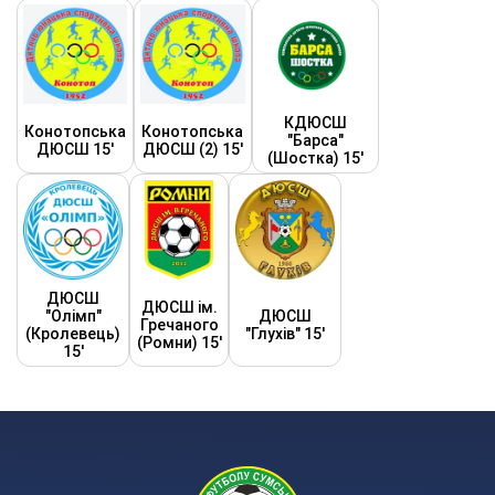
КДЮСШ
Конотопська
Конотопська
"Барса"
ДЮСШ 15'
ДЮСШ (2) 15'
(Шостка) 15'
ДЮСШ
ДЮСШ ім.
"Олімп"
ДЮСШ
Гречаного
(Кролевець)
"Глухів" 15'
(Ромни) 15'
15'