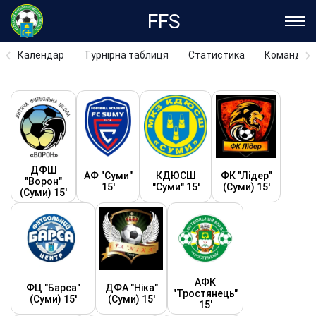
FFS
Календар
Турнірна таблиця
Статистика
Команди
ДФШ
АФ "Суми"
КДЮСШ
ФК "Лідер"
"Ворон"
15'
"Суми" 15'
(Суми) 15'
(Суми) 15'
АФК
ФЦ "Барса"
ДФА "Ніка"
"Тростянець"
(Суми) 15'
(Суми) 15'
15'