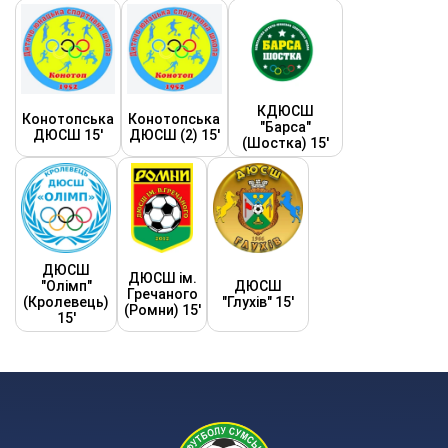
КДЮСШ
Конотопська
Конотопська
"Барса"
ДЮСШ 15'
ДЮСШ (2) 15'
(Шостка) 15'
ДЮСШ
ДЮСШ ім.
"Олімп"
ДЮСШ
Гречаного
(Кролевець)
"Глухів" 15'
(Ромни) 15'
15'