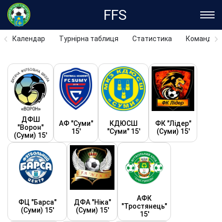
FFS
Календар
Турнірна таблиця
Статистика
Команди
ДФШ
АФ "Суми"
КДЮСШ
ФК "Лідер"
"Ворон"
15'
"Суми" 15'
(Суми) 15'
(Суми) 15'
АФК
ФЦ "Барса"
ДФА "Ніка"
"Тростянець"
(Суми) 15'
(Суми) 15'
15'