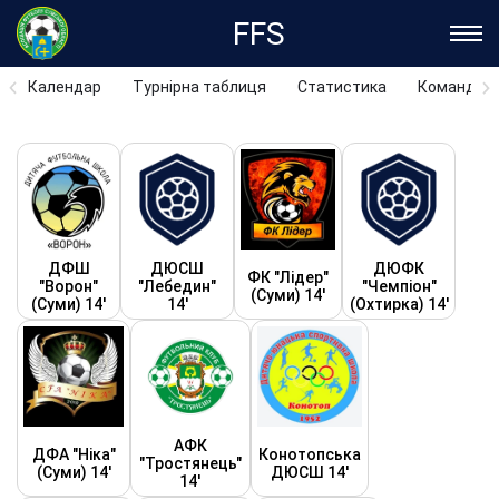
FFS
Календар
Турнірна таблиця
Статистика
Команди
ДФШ
ДЮСШ
ДЮФК
ФК "Лідер"
"Ворон"
"Лебедин"
"Чемпіон"
(Суми) 14'
(Суми) 14'
14'
(Охтирка) 14'
АФК
ДФА "Ніка"
Конотопська
"Тростянець"
(Суми) 14'
ДЮСШ 14'
14'