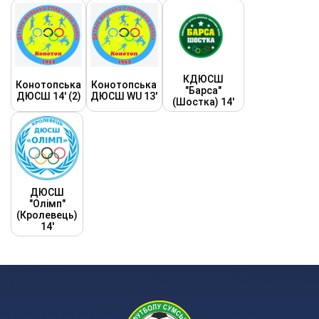
КДЮСШ
Конотопська
Конотопська
"Барса"
ДЮСШ 14' (2)
ДЮСШ WU 13'
(Шостка) 14'
ДЮСШ
"Олімп"
(Кролевець)
14'