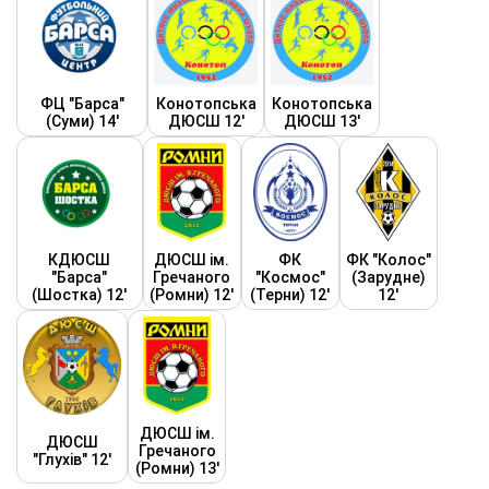
ФЦ "Барса"
Конотопська
Конотопська
(Суми) 14'
ДЮСШ 12'
ДЮСШ 13'
КДЮСШ
ДЮСШ ім.
ФК
ФК "Колос"
"Барса"
Гречаного
"Космос"
(Зарудне)
(Шостка) 12'
(Ромни) 12'
(Терни) 12'
12'
ДЮСШ ім.
ДЮСШ
Гречаного
"Глухів" 12'
(Ромни) 13'