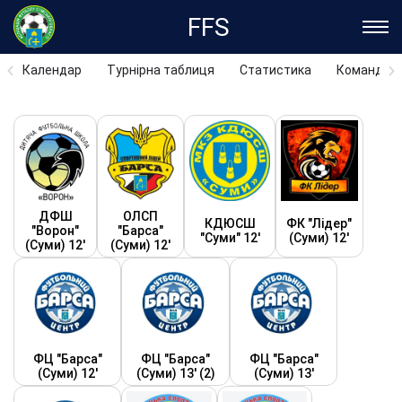
FFS
Календар
Турнірна таблиця
Статистика
Команди
ДФШ
ОЛСП
КДЮСШ
ФК "Лідер"
"Ворон"
"Барса"
"Суми" 12'
(Суми) 12'
(Суми) 12'
(Суми) 12'
ФЦ "Барса"
ФЦ "Барса"
ФЦ "Барса"
(Суми) 12'
(Суми) 13' (2)
(Суми) 13'