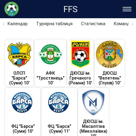
FFS
Календар
Турнірна таблиця
Статистика
Команди
ОЛСП
АФК
ДЮСШ ім.
ДЮСШ
"Барса"
"Тростянець"
Гречаного
"Велетень"
(Суми) 10'
10'
(Ромни) 10'
(Глухів) 10'
ДЮСШ ім.
ФЦ "Барса"
ФЦ "Барса"
Масалітіна
(Суми) 10'
(Суми) 11'
(Миколаївка)