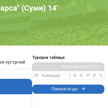
арса" (Суми) 14'
Турнірна таблиця
рія зустрічей
Кубок на честь ЗСУ
№
Команда
І
В
Н
П
Р
О
Показати ще