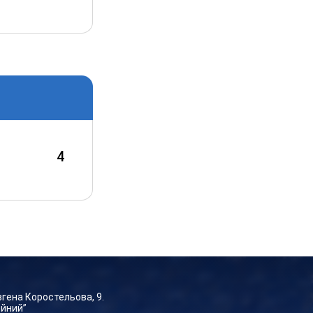
4
Євгена Коростельова, 9.
ейний”