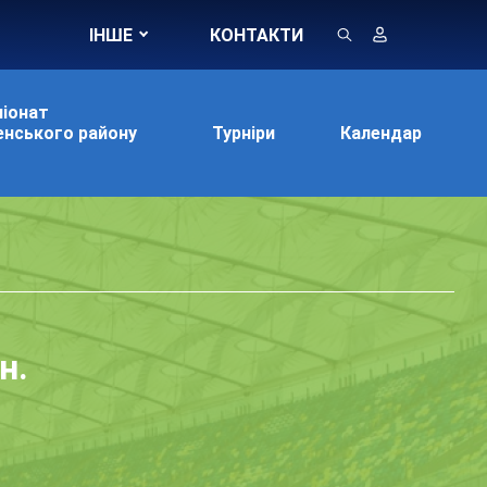
ІНШЕ
КОНТАКТИ
іонат
нського району
Турніри
Календар
н.