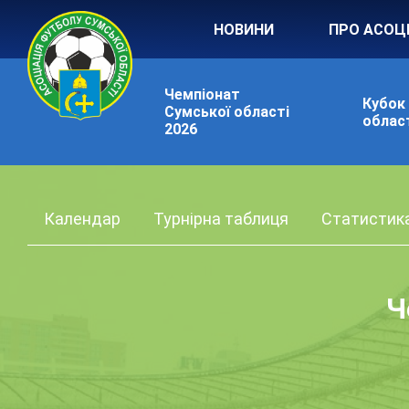
НОВИНИ
ПРО АСОЦ
Чемпіонат
Кубок
Сумської області
област
2026
Календар
Турнірна таблиця
Статистик
Ч