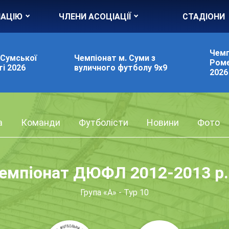
ІАЦІЮ
ЧЛЕНИ АСОЦІАЦІЇ
СТАДІОНИ
Чемп
 Сумської
Чемпіонат м. Суми з
Роме
і 2026
вуличного футболу 9х9
2026
а
Команди
Футболісти
Новини
Фото
емпіонат ДЮФЛ 2012-2013 р.
Група «А» - Тур 10