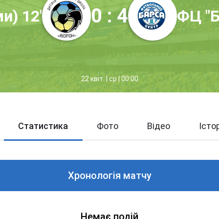
0 : 4
и) 12'
ФЦ "Б
22 квіт. | ср | 00:00
Статистика
Фото
Відео
Істо
Хронологія матчу
Немає подій