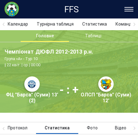
FFS
Календар
Турнірна таблиця
Статистика
Команди
Головне
Таблиці
Чемпіонат ДЮФЛ 2012-2013 р.н.
Група «А» - Тур 10
22 квіт. | ср | 00:00
- : +
ФЦ "Барса" (Суми) 13'
ОЛСП "Барса" (Суми)
(2)
12'
Протокол
Статистика
Фото
Відео