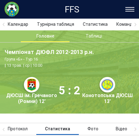
FFS
Календар
Турнірна таблиця
Статистика
Команди
Головне
Таблиці
Чемпіонат ДЮФЛ 2012-2013 р.н.
Група «Б» - Тур 16
13 трав. | ср | 10:00
5 : 2
ДЮСШ ім. Гречаного
Конотопська ДЮСШ
(Ромни) 12'
13'
Протокол
Статистика
Фото
Відео