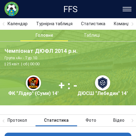
FFS
Календар
Турнірна таблиця
Статистика
Команди
Головне
Таблиці
Чемпіонат ДЮФЛ 2014 р.н.
Група «А» - Тур 10
25 квіт. | сб | 00:00
+ : -
ФК "Лідер" (Суми) 14'
ДЮСШ "Лебедин" 14'
Протокол
Статистика
Фото
Відео