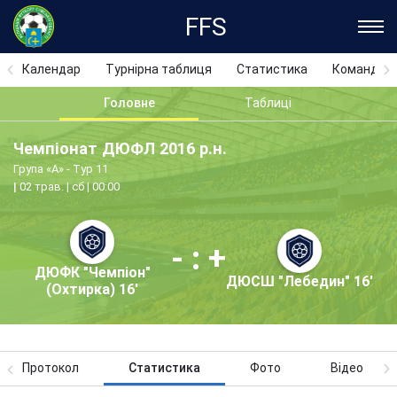
FFS
Календар
Турнірна таблиця
Статистика
Команди
Головне
Таблиці
Чемпіонат ДЮФЛ 2016 р.н.
Група «А» - Тур 11
02 трав. | сб | 00:00
- : +
ДЮФК "Чемпіон"
ДЮСШ "Лебедин" 16'
(Охтирка) 16'
Протокол
Статистика
Фото
Відео