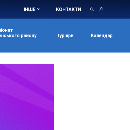
ІНШЕ
КОНТАКТИ
іонат
нського району
Турніри
Календар