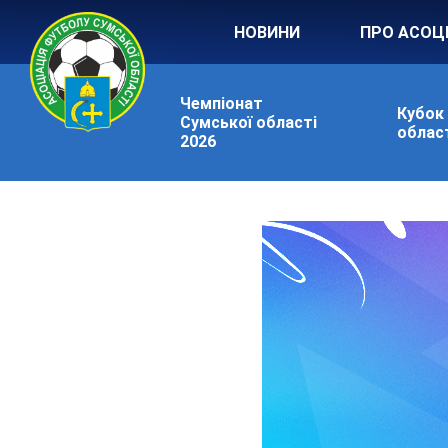
НОВИНИ
ПРО АСОЦ
Чемпіонат
Кубок
Сумської області
област
2026