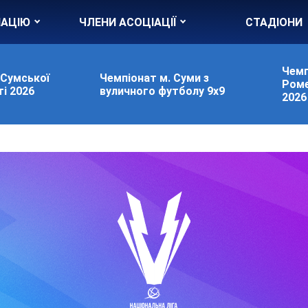
ІАЦІЮ
ЧЛЕНИ АСОЦІАЦІЇ
СТАДІОНИ
Чемп
 Сумської
Чемпіонат м. Суми з
Роме
і 2026
вуличного футболу 9х9
2026