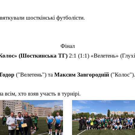
вяткували шосткінські футболісти.
Фінал
Колос»
(Шосткинська
ТГ)
2:1 (1:1) «Велетень» (Глухі
Тодор
("Велетень") та
Максим Завгородній
("Колос")
 всім, хто взяв участь в турнірі.