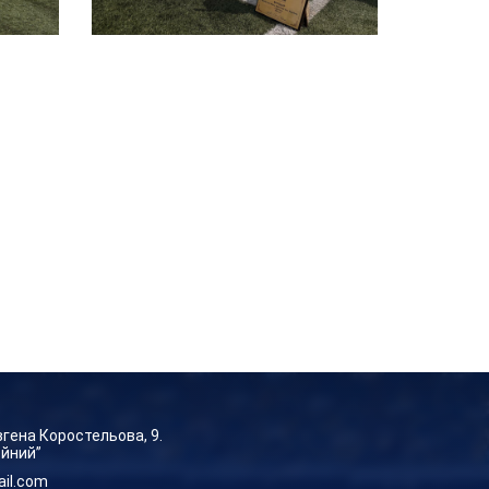
Євгена Коростельова, 9.
ейний”
ail.com