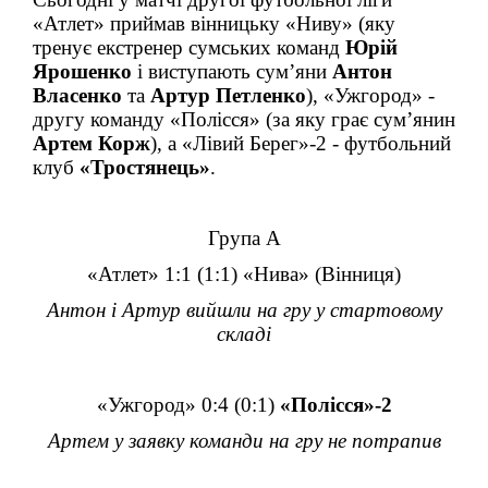
«Атлет» приймав вінницьку «Ниву» (яку
тренує екстренер сумських команд
Юрій
Ярошенко
і виступають сум’яни
Антон
Власенко
та
Артур Петленко
), «Ужгород» -
другу команду «Полісся» (за яку грає сум
’
янин
Артем Корж
), а «Лівий Берег»-2 - футбольний
клуб
«Тростянець»
.
Група A
«Атлет» 1:1 (1:1) «Нива» (Вінниця)
Антон і Артур вийшли на гру у стартовому
складі
«Ужгород» 0:4 (0:1)
«Полісся»-2
Артем у заявку команди на гру не потрапив