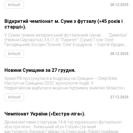
«Соколу» з Хмельницького (кольори якого
захищає Денис Зеленкевич). «ХІТ» з Києва...
28.12.2025
БІЛЬШЕ
Відкритий чемпіонат м. Суми з футзалу («45 років і
старші»).
У Сумах триває ветеранський футзальний турнір. “Деметра”
(Нижня Сироватка) 3:6 (1:3) “Паритет” (Суми) Голи: Олег
Гвоздецький, Богдан Позняк, Олег Бордунов – Сергій Удодик,
Олег Петрунин (3), Денис Мурашкін...
28.12.2025
БІЛЬШЕ
Новини Сумщини за 27 грудня.
Армія РФ просунулася в Андріївці на Сумщині — DeepState.
Наступ на Сумщину-2025: хронологія подій. У
Недригайлові відбулася акція на підтримку зниклих безвісти і
полонених. Як живе Кролевецька громада на Сумщині в
умовах повномасштабної війни. Після атаки російського...
27.12.2025
БІЛЬШЕ
Чемпіонат України («Екстра-ліга»).
Двома матчами стартував 14-й тур української футзальної
«Екстра-ліги». Київський «Kyiv Futsal» (за який
виступають Валерій Гайван та Олександр Ліфер) приймав