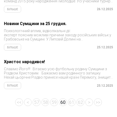
команд 2015 року народження і молодше. Усі учасники турніру
отримали медалі та солодкі...
26.12.2025
БІЛЬШЕ
Новини Сумщини за 25 грудня.
Психологічний вплив, відволікальні дії:
експерт пояснив можливі причини заходу російських військ у
Грабовське на Сумщині. У Липовій Долині на
Сумщині відкрили модульне містечко для ВПО. Навчаня від
Служби зайнятості для жінок: які спеціальності найбільш
25.12.2025
БІЛЬШЕ
затребувані в...
Христос народився!
Славімо Його!!! Вітаємо усю футбольну родину Сумщини з
Різдвом Христовим. Бажаємо вам родинного затишку.
Нехай цьорічне Різдво принесе нашій країні Перемогу, знищить
усі злидні, і доля більше...
25.12.2025
БІЛЬШЕ
<<
<
57
58
59
60
61
62
>
>>