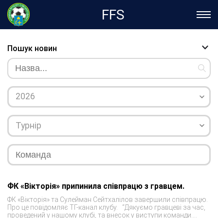
FFS
Пошук новин
2026
Турнір
ФК «Вікторія» припинила співпрацю з гравцем.
ФК «Вікторія» та Сулейман Сейтхалілов завершили співпрацю.
Про це повідомляє ТГ-канал клубу. “Дякуємо гравцеві за час,
проведений у нашому клубі, та внесок у виступи команди.