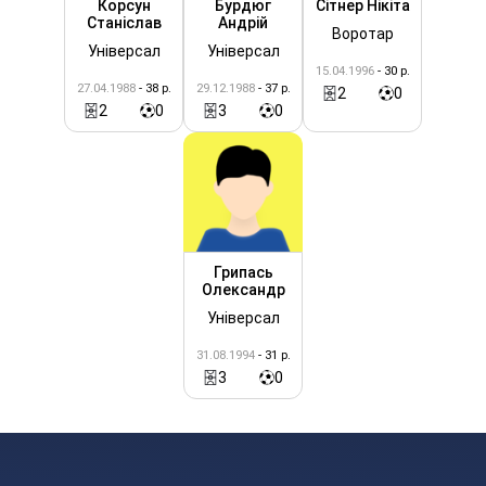
Корсун
Бурдюг
Сітнер Нікіта
Станіслав
Андрій
Воротар
Універсал
Універсал
15.04.1996
- 30 р.
27.04.1988
- 38 р.
29.12.1988
- 37 р.
2
0
2
0
3
0
Грипась
Олександр
Універсал
31.08.1994
- 31 р.
3
0