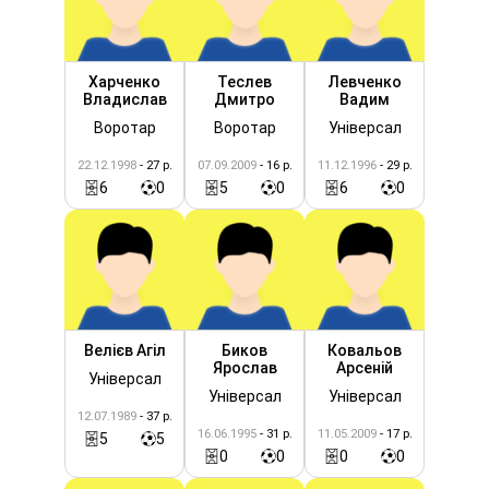
Харченко
Теслев
Левченко
Владислав
Дмитро
Вадим
Воротар
Воротар
Універсал
22.12.1998
- 27 р.
07.09.2009
- 16 р.
11.12.1996
- 29 р.
6
0
5
0
6
0
Велієв Агіл
Биков
Ковальов
Ярослав
Арсеній
Універсал
Універсал
Універсал
12.07.1989
- 37 р.
16.06.1995
- 31 р.
11.05.2009
- 17 р.
5
5
0
0
0
0