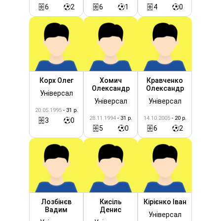
6
2
6
1
4
0
Корх Олег
Хомич
Кравченко
Олександр
Олександр
Універсал
Універсал
Універсал
20.05.1995
- 31 р.
28.11.1994
- 31 р.
14.10.2005
- 20 р.
3
0
5
0
6
2
Лозбінєв
Кисіль
Кірієнко Іван
Вадим
Денис
Універсал