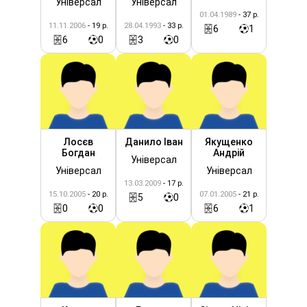
Універсал
Універсал
01.04.1989
- 37 р.
11.11.2006
- 19 р.
28.04.1993
- 33 р.
6
1
6
0
3
0
Лосєв
Данило Іван
Якущенко
Богдан
Андрій
Універсал
Універсал
Універсал
13.03.2009
- 17 р.
15.10.2005
- 20 р.
07.01.2005
- 21 р.
5
0
0
0
6
1