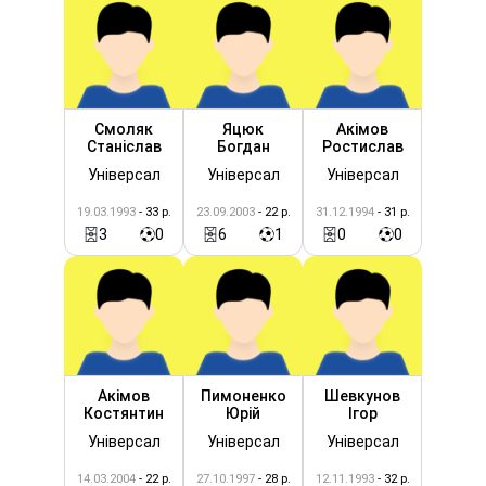
Смоляк
Яцюк
Акімов
Станіслав
Богдан
Ростислав
Універсал
Універсал
Універсал
19.03.1993
- 33 р.
23.09.2003
- 22 р.
31.12.1994
- 31 р.
3
0
6
1
0
0
Акімов
Пимоненко
Шевкунов
Костянтин
Юрій
Ігор
Універсал
Універсал
Універсал
14.03.2004
- 22 р.
27.10.1997
- 28 р.
12.11.1993
- 32 р.