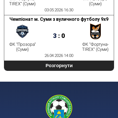
TIREX" (Суми)
(Суми)
03.05.2026 16:30
Чемпіонат м. Суми з вуличного футболу 9х9
3
:
0
ФК "Прозора"
ФК "Фортуна-
(Суми)
TIREX" (Суми)
26.04.2026 14:00
Розгорнути