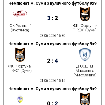
Чемпіонат м. Суми з вуличного футболу 9х9
3
:
2
ФК "Аквітан"
ФК "Фортуна-
(Хустянка)
TIREX" (Суми)
28.06.2026 16:30
Чемпіонат м. Суми з вуличного футболу 9х9
2
:
4
ФК "Фортуна-
ДЮСШ ім.
TIREX" (Суми)
Масалітіна
(Миколаївка)
21.06.2026 15:15
Чемпіонат м. Суми з вуличного футболу 9х9
0
:
2