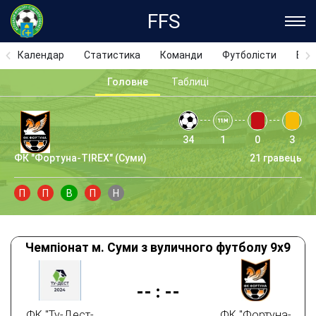
FFS
Календар
Статистика
Команди
Футболісти
Відз
Головне
Таблиці
34
1
0
3
ФК "Фортуна-TIREX" (Суми)
21 гравець
П
П
В
П
Н
Чемпіонат м. Суми з вуличного футболу 9х9
--
:
--
ФК "Ту-Дест-
ФК "Фортуна-