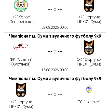
--
:
--
ФК "Колос"
ФК "Фортуна-
(Северинівка)
TIREX" (Суми)
23.08.2026 00:00
Чемпіонат м. Суми з вуличного футболу 9х9
--
:
--
ФК "Аквітан"
ФК "Фортуна-
(Хустянка)
TIREX" (Суми)
16.08.2026 00:00
Чемпіонат м. Суми з вуличного футболу 9х9
--
:
--
ФК "Фортуна-
FC "Likarske"
TIREX" (Суми)