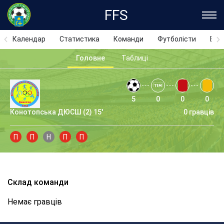
FFS
Календар
Статистика
Команди
Футболісти
Відз
Головне
Таблиці
5
0
0
0
Конотопська ДЮСШ (2) 15'
0 гравців
П
П
Н
П
П
Склад команди
Немає гравців