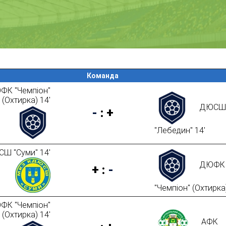
Команда
ФК "Чемпіон"
(Охтирка) 14'
ДЮСШ
-
:
+
"Лебедин" 14'
Ш "Суми" 14'
ДЮФК
+
:
-
"Чемпіон" (Охтирка)
ФК "Чемпіон"
(Охтирка) 14'
АФК