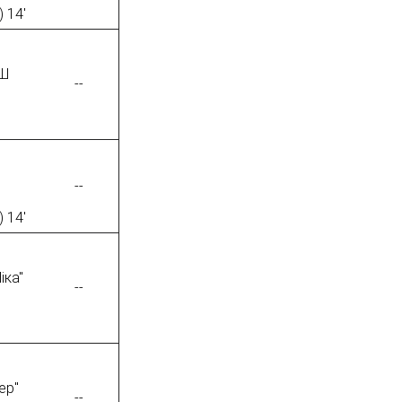
 14'
Ш
--
--
 14'
іка"
--
ер"
--