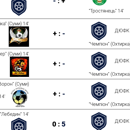
-
:
+
"Тростянець" 14'
ка" (Суми) 14'
ДЮФК
+
:
-
"Чемпіон" (Охтирка)
ер" (Суми) 14'
ДЮФК
+
:
-
"Чемпіон" (Охтирка)
орон" (Суми)
ДЮФК
+
:
-
14'
"Чемпіон" (Охтирка)
Лебедин" 14'
ДЮФК
0
:
5