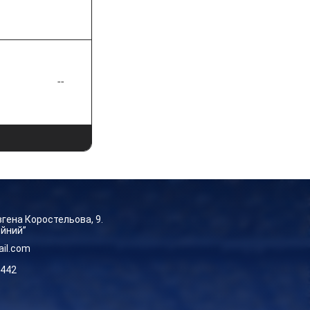
--
Євгена Коростельова, 9.
ейний”
ail.com
-442