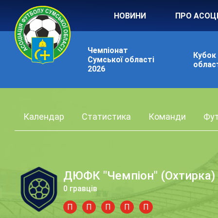
НОВИНИ
ПРО АСОЦ
Чемпіонат
Кубок
Сумської області
област
2026
Календар
Статистика
Команди
Фут
ДЮФК "Чемпіон" (Охтирка) 
0 гравців
П
П
П
П
П