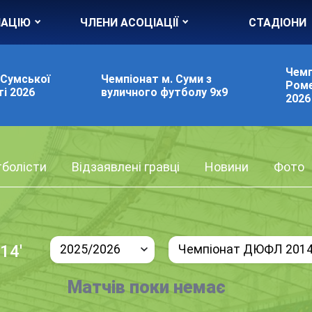
ІАЦІЮ
ЧЛЕНИ АСОЦІАЦІЇ
СТАДІОНИ
Чемп
 Сумської
Чемпіонат м. Суми з
Роме
і 2026
вуличного футболу 9х9
2026
болісти
Відзаявлені гравці
Новини
Фото
14'
2025/2026
Чемпіонат ДЮФЛ 2014 
Матчів поки немає