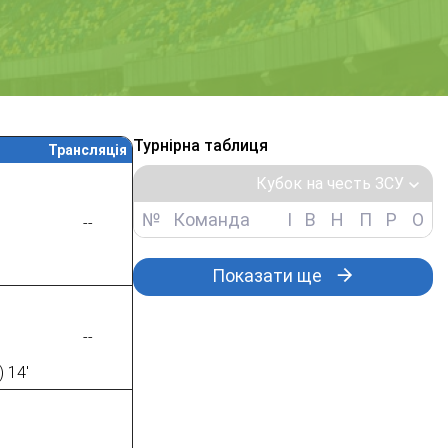
Турнірна таблиця
Трансляція
Кубок на честь ЗСУ
№
Команда
І
В
Н
П
Р
О
--
Показати ще
--
 14'