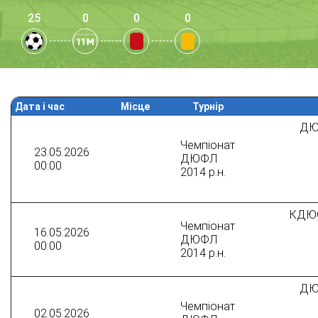
25
0
0
0
Дата і час
Місце
Турнір
ДЮ
Чемпіонат
23.05.2026
ДЮФЛ
00:00
2014 р.н.
КДЮС
Чемпіонат
16.05.2026
ДЮФЛ
00:00
2014 р.н.
ДЮ
Чемпіонат
02.05.2026