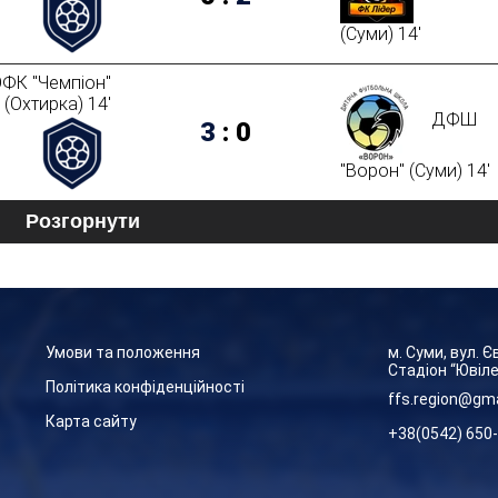
(Суми) 14'
ФК "Чемпіон"
(Охтирка) 14'
ДФШ
3
:
0
"Ворон" (Суми) 14'
Розгорнути
Умови та положення
м. Суми, вул. 
Стадіон “Ювіл
Політика конфіденційності
ffs.region@gm
Карта сайту
+38(0542) 650