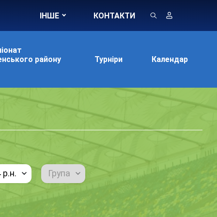
ІНШЕ
КОНТАКТИ
іонат
нського району
Турніри
Календар
р.н.
Група