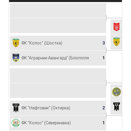
ФК "
ФК "
3
ФК "Колос" (Шостка)
1
ФК "Аграрник-Авангард" (Білопілля)
ФК "
ФК "
2
ФК "Нафтовик" (Охтирка)
1
ФК "Колос" (Северинівка)