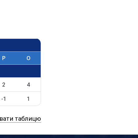
Р
O
2
4
-1
1
вати таблицю