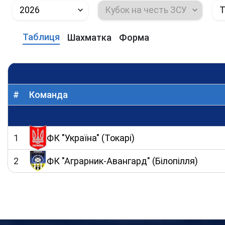
2026
Кубок на честь ЗСУ
Т
Таблиця
Шахматка
Форма
#
Команда
1
ФК "Україна" (Токарі)
2
ФК "Аграрник-Авангард" (Білопілля)