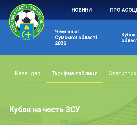
НОВИНИ
ПРО АСОЦ
Чемпіонат
Кубок
Сумської області
област
2026
Календар
Турнірна таблиця
Статистик
Кубок на честь ЗСУ