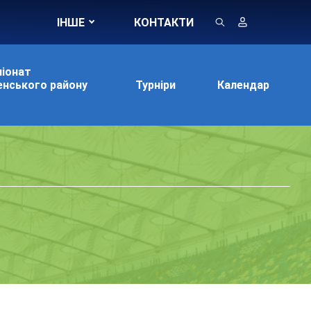
ІНШЕ
КОНТАКТИ
іонат
нського району
Турніри
Календар