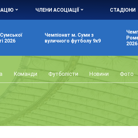
ІАЦІЮ
ЧЛЕНИ АСОЦІАЦІЇ
СТАДІОНИ
Чемп
 Сумської
Чемпіонат м. Суми з
Роме
і 2026
вуличного футболу 9х9
2026
а
Команди
Футболісти
Новини
Фото