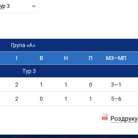
ур 3
Група «А»
I
В
Н
П
М3—МП
Тур 3
2
1
1
0
3—1
2
0
1
1
5—6
Роздруку