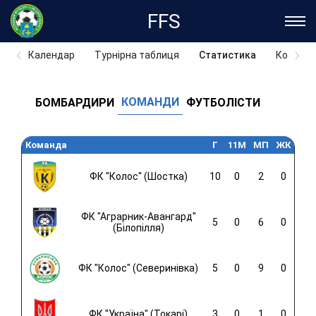
FFS
Календар
Турнірна таблиця
Статистика
Команд
КОМАНДИ
БОМБАРДИРИ
ФУТБОЛІСТИ
Команда
Г
11M
МП
ЖК
ФК "Колос" (Шостка)
10
0
2
0
ФК "Аграрник-Авангард"
5
0
6
0
(Білопілля)
ФК "Колос" (Северинівка)
5
0
9
0
ФК "Україна" (Токарі)
3
0
1
0