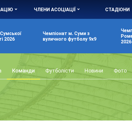
ІАЦІЮ
ЧЛЕНИ АСОЦІАЦІЇ
СТАДІОНИ
Чемп
 Сумської
Чемпіонат м. Суми з
Роме
і 2026
вуличного футболу 9х9
2026
а
Команди
Футболісти
Новини
Фото