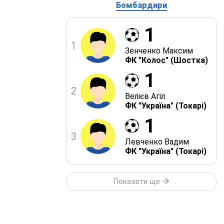
Бомбардири
1
1
Зенченко Максим
ФК "Колос" (Шостка)
1
2
Велієв Агіл
ФК "Україна" (Токарі)
1
3
Левченко Вадим
ФК "Україна" (Токарі)
Показати ще