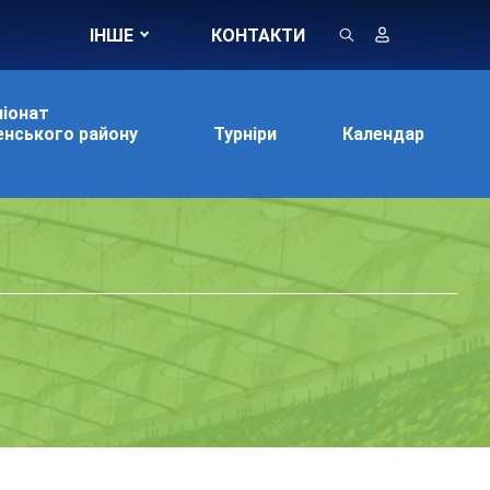
ІНШЕ
КОНТАКТИ
іонат
нського району
Турніри
Календар