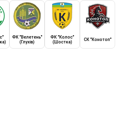
с"
ФК "Велетень"
ФК "Колос"
СК "Конотоп"
ка)
(Глухів)
(Шостка)