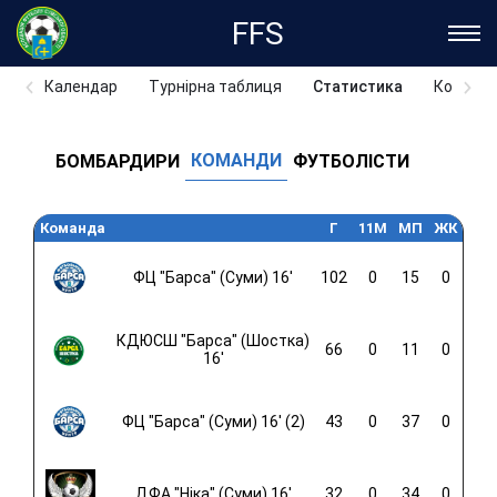
FFS
Календар
Турнірна таблиця
Статистика
Команд
КОМАНДИ
БОМБАРДИРИ
ФУТБОЛІСТИ
Команда
Г
11M
МП
ЖК
ФЦ "Барса" (Суми) 16'
102
0
15
0
КДЮСШ "Барса" (Шостка)
66
0
11
0
16'
ФЦ "Барса" (Суми) 16' (2)
43
0
37
0
ДФА "Ніка" (Суми) 16'
32
0
34
0