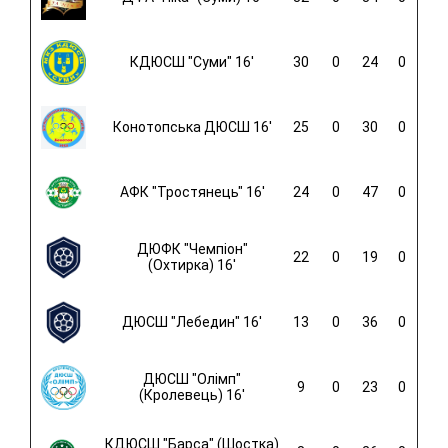
КДЮСШ "Суми" 16'
30
0
24
0
Конотопська ДЮСШ 16'
25
0
30
0
АФК "Тростянець" 16'
24
0
47
0
ДЮФК "Чемпіон"
22
0
19
0
(Охтирка) 16'
ДЮСШ "Лебедин" 16'
13
0
36
0
ДЮСШ "Олімп"
9
0
23
0
(Кролевець) 16'
КДЮСШ "Барса" (Шостка)