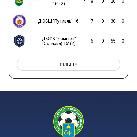
8
0
26
0
16' (2)
ДЮСШ "Путивль" 16'
7
0
30
0
ДЮФК "Чемпіон"
6
0
55
0
(Охтирка) 16' (2)
БІЛЬШЕ