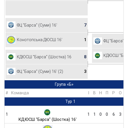
7
ФЦ "Барса" (Суми) 16'
1
Конотопська ДЮСШ 16'
ФЦ "Барса" (
КДЮСШ "Барс
8
КДЮСШ "Барса" (Шостка) 16'
3
ФЦ "Барса" (Суми) 16' (2)
Група «Б»
#
Команда
I
В
Н
П
Р
O
Тур 1
1
1
1
0
0
6
3
КДЮСШ "Барса" (Шостка) 16'