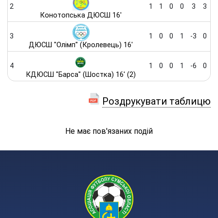
2
1
1
0
0
3
3
Конотопська ДЮСШ 16'
3
1
0
0
1
-3
0
ДЮСШ "Олімп" (Кролевець) 16'
4
1
0
0
1
-6
0
КДЮСШ "Барса" (Шостка) 16' (2)
Роздрукувати таблицю
Не має пов'язаних подій