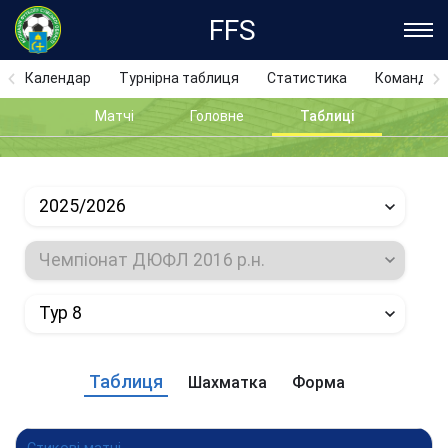
FFS
Календар
Турнірна таблиця
Статистика
Команди
Матчі
Головне
Таблиці
2025/2026
Чемпіонат ДЮФЛ 2016 р.н.
Тур 8
Таблиця
Шахматка
Форма