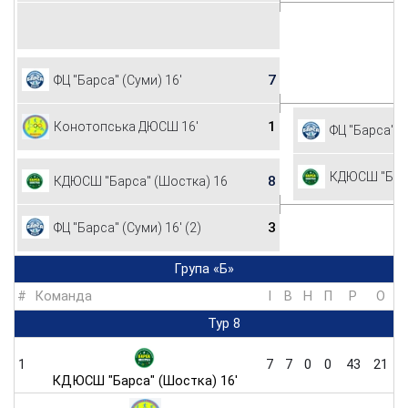
7
ФЦ "Барса" (Суми) 16'
1
Конотопська ДЮСШ 16'
ФЦ "Барса" (
КДЮСШ "Барс
8
КДЮСШ "Барса" (Шостка) 16'
3
ФЦ "Барса" (Суми) 16' (2)
Група «Б»
#
Команда
I
В
Н
П
Р
O
Тур 8
1
7
7
0
0
43
21
КДЮСШ "Барса" (Шостка) 16'