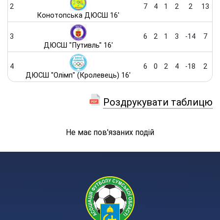
2
7
4
1
2
2
13
Конотопська ДЮСШ 16'
3
6
2
1
3
-14
7
ДЮСШ "Путивль" 16'
4
6
0
2
4
-18
2
ДЮСШ "Олімп" (Кролевець) 16'
Роздрукувати таблицю
Не має пов'язаних подій