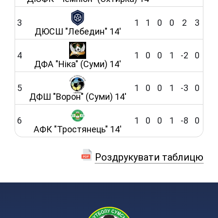
3
1
1
0
0
2
3
ДЮСШ "Лебедин" 14'
4
1
0
0
1
-2
0
ДФА "Ніка" (Суми) 14'
5
1
0
0
1
-3
0
ДФШ "Ворон" (Суми) 14'
6
1
0
0
1
-8
0
АФК "Тростянець" 14'
Роздрукувати таблицю