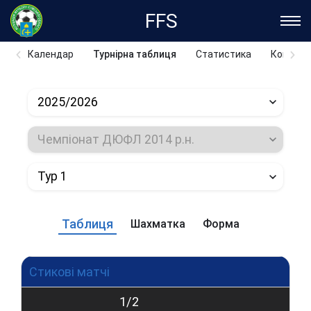
FFS
Календар
Турнірна таблиця
Статистика
Команд
2025/2026
Чемпіонат ДЮФЛ 2014 р.н.
Тур 1
Таблиця
Шахматка
Форма
Стикові матчі
1/2
Ф