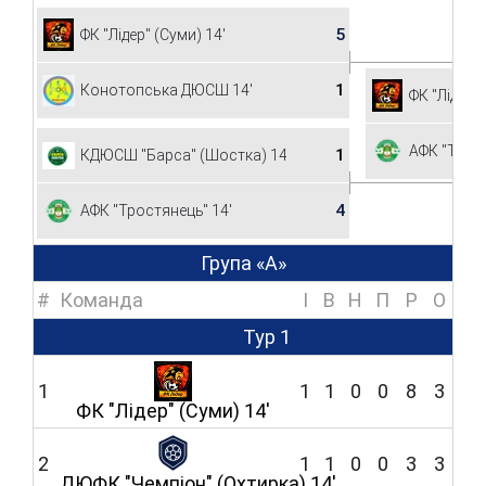
5
ФК "Лідер" (Суми) 14'
1
Конотопська ДЮСШ 14'
ФК "Лідер" 
АФК "Трост
1
КДЮСШ "Барса" (Шостка) 14'
4
АФК "Тростянець" 14'
Група «А»
#
Команда
I
В
Н
П
Р
O
Тур 1
1
1
1
0
0
8
3
ФК "Лідер" (Суми) 14'
2
1
1
0
0
3
3
ДЮФК "Чемпіон" (Охтирка) 14'