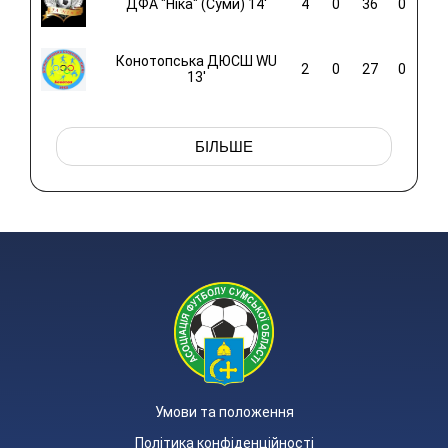
ДФА "Ніка" (Суми) 14'
4
0
36
0
Конотопська ДЮСШ WU
2
0
27
0
13'
БІЛЬШЕ
Умови та положення
Політика конфіденційності