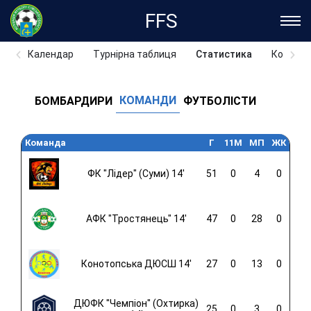
FFS
Календар
Турнірна таблиця
Статистика
Команд
КОМАНДИ
БОМБАРДИРИ
ФУТБОЛІСТИ
Команда
Г
11M
МП
ЖК
ФК "Лідер" (Суми) 14'
51
0
4
0
АФК "Тростянець" 14'
47
0
28
0
Конотопська ДЮСШ 14'
27
0
13
0
ДЮФК "Чемпіон" (Охтирка)
25
0
3
0