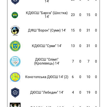
14'
КДЮСШ "Барса" (Шостка)
23
0
15
0
14'
ДФШ "Ворон" (Суми) 14'
15
0
31
0
КДЮСШ "Суми" 14'
13
0
31
0
ДЮСШ "Олімп"
7
0
7
0
(Кролевець) 14'
Конотопська ДЮСШ 14' (2)
6
0
10
0
ДЮСШ "Лебедин" 14'
4
0
19
0