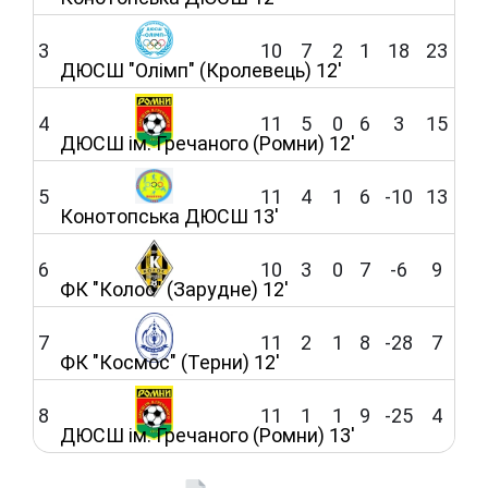
3
10
7
2
1
18
23
ДЮСШ "Олімп" (Кролевець) 12'
4
11
5
0
6
3
15
ДЮСШ ім. Гречаного (Ромни) 12'
5
11
4
1
6
-10
13
Конотопська ДЮСШ 13'
6
10
3
0
7
-6
9
ФК "Колос" (Зарудне) 12'
7
11
2
1
8
-28
7
ФК "Космос" (Терни) 12'
8
11
1
1
9
-25
4
ДЮСШ ім. Гречаного (Ромни) 13'