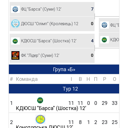
7
ФЦ "Барса" (Суми) 12'
0
ДЮСШ "Олімп" (Кролевець) 12'
ФЦ "Барса
КДЮСШ "Б
4
КДЮСШ "Барса" (Шостка) 12'
0
ФК "Лідер" (Суми) 12'
Група «Б»
#
Команда
I
В
Н
П
Р
O
Тур 12
1
11
11
0
0
29
33
КДЮСШ "Барса" (Шостка) 12'
2
11
8
1
2
23
25
Конотопська ДЮСШ 12'