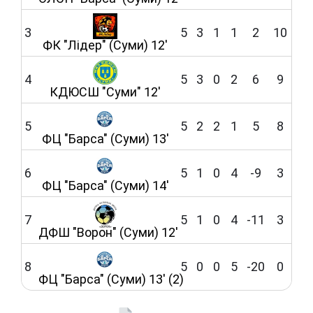
3
5
3
1
1
2
10
ФК "Лідер" (Суми) 12'
4
5
3
0
2
6
9
КДЮСШ "Суми" 12'
5
5
2
2
1
5
8
ФЦ "Барса" (Суми) 13'
6
5
1
0
4
-9
3
ФЦ "Барса" (Суми) 14'
7
5
1
0
4
-11
3
ДФШ "Ворон" (Суми) 12'
8
5
0
0
5
-20
0
ФЦ "Барса" (Суми) 13' (2)