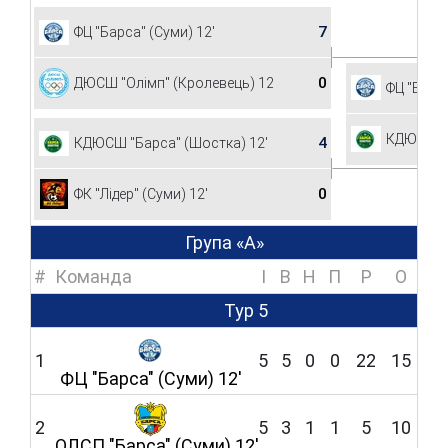
7
ФЦ "Барса" (Суми) 12'
0
ДЮСШ "Олімп" (Кролевець) 12'
ФЦ "Барса
КДЮСШ "Б
4
КДЮСШ "Барса" (Шостка) 12'
0
ФК "Лідер" (Суми) 12'
Група «А»
#
Команда
I
В
Н
П
Р
O
Тур 5
1
5
5
0
0
22
15
ФЦ "Барса" (Суми) 12'
2
5
3
1
1
5
10
ОЛСП "Барса" (Суми) 12'