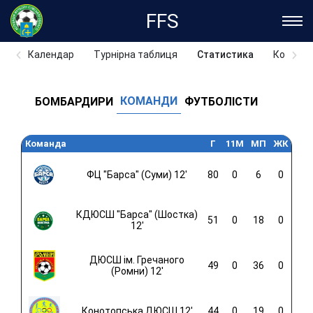
FFS
Календар
Турнірна таблиця
Статистика
Команд
КОМАНДИ
БОМБАРДИРИ
ФУТБОЛІСТИ
Команда
Г
11M
МП
ЖК
ФЦ "Барса" (Суми) 12'
80
0
6
0
КДЮСШ "Барса" (Шостка)
51
0
18
0
12'
ДЮСШ ім. Гречаного
49
0
36
0
(Ромни) 12'
Конотопська ДЮСШ 12'
44
0
19
0