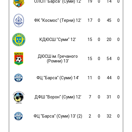
ОЛСП "Барса" (Суми) 12'
19
0
14
0
ФК "Космос" (Терни) 12'
17
0
45
0
КДЮСШ "Суми" 12'
15
0
20
0
ДЮСШ ім. Гречаного
15
0
54
0
(Ромни) 13'
ФЦ "Барса" (Суми) 14'
11
0
44
0
ДФШ "Ворон" (Суми) 12'
7
0
31
0
ФЦ "Барса" (Суми) 13' (2)
2
0
32
0