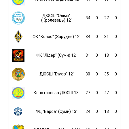
ДЮСШ "Олімп"
34
0
27
0
(Кролевець) 12'
ФК "Колос" (Зарудне) 12'
34
0
31
0
ФК "Лідер" (Суми) 12'
31
0
18
0
ДЮСШ "Глухів" 12'
30
0
35
0
Конотопська ДЮСШ 13'
27
0
47
0
ФЦ "Барса" (Суми) 13'
24
0
13
0