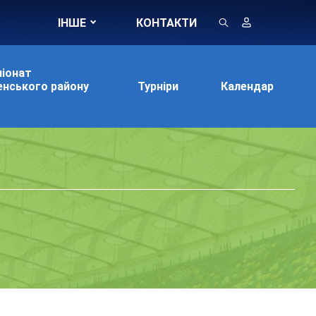
ІНШЕ
КОНТАКТИ
іонат
нського району
Турніри
Календар