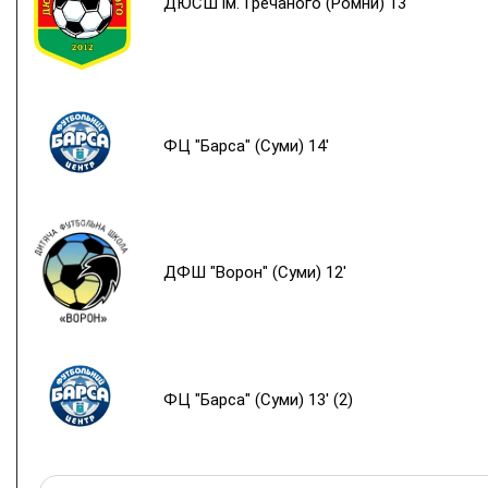
ДЮСШ ім. Гречаного (Ромни) 13'
ФЦ "Барса" (Суми) 14'
ДФШ "Ворон" (Суми) 12'
ФЦ "Барса" (Суми) 13' (2)