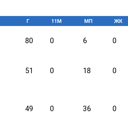
Г
11M
МП
ЖК
80
0
6
0
51
0
18
0
49
0
36
0