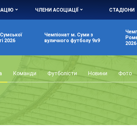
ІАЦІЮ
ЧЛЕНИ АСОЦІАЦІЇ
СТАДІОНИ
Чемп
 Сумської
Чемпіонат м. Суми з
Роме
і 2026
вуличного футболу 9х9
2026
а
Команди
Футболісти
Новини
Фото