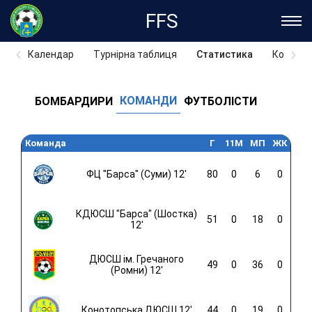
FFS
Календар
Турнірна таблиця
Статистика
Команд
КОМАНДИ
БОМБАРДИРИ
ФУТБОЛІСТИ
Команда
Г
11M
МП
ЖК
ФЦ "Барса" (Суми) 12'
80
0
6
0
КДЮСШ "Барса" (Шостка)
51
0
18
0
12'
ДЮСШ ім. Гречаного
49
0
36
0
(Ромни) 12'
Конотопська ДЮСШ 12'
44
0
19
0