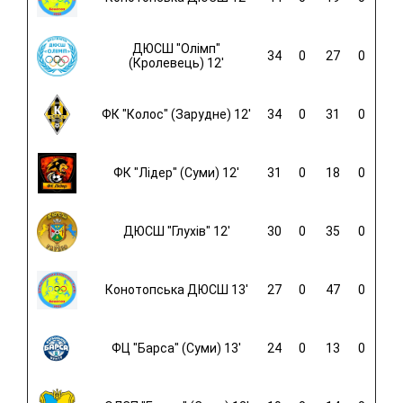
ДЮСШ "Олімп"
34
0
27
0
(Кролевець) 12'
ФК "Колос" (Зарудне) 12'
34
0
31
0
ФК "Лідер" (Суми) 12'
31
0
18
0
ДЮСШ "Глухів" 12'
30
0
35
0
Конотопська ДЮСШ 13'
27
0
47
0
ФЦ "Барса" (Суми) 13'
24
0
13
0