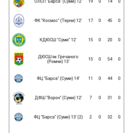
ОЛСП "Барса" (Суми) 12'
19
0
14
0
ФК "Космос" (Терни) 12'
17
0
45
0
КДЮСШ "Суми" 12'
15
0
20
0
ДЮСШ ім. Гречаного
15
0
54
0
(Ромни) 13'
ФЦ "Барса" (Суми) 14'
11
0
44
0
ДФШ "Ворон" (Суми) 12'
7
0
31
0
ФЦ "Барса" (Суми) 13' (2)
2
0
32
0