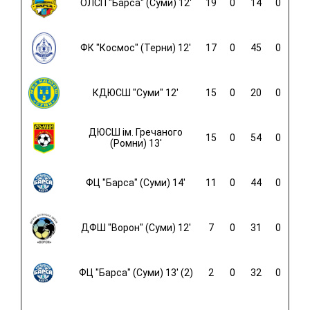
ОЛСП "Барса" (Суми) 12'
19
0
14
0
ФК "Космос" (Терни) 12'
17
0
45
0
КДЮСШ "Суми" 12'
15
0
20
0
ДЮСШ ім. Гречаного
15
0
54
0
(Ромни) 13'
ФЦ "Барса" (Суми) 14'
11
0
44
0
ДФШ "Ворон" (Суми) 12'
7
0
31
0
ФЦ "Барса" (Суми) 13' (2)
2
0
32
0