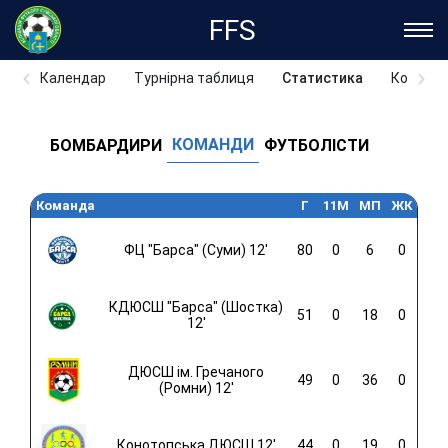
FFS
Календар
Турнірна таблиця
Статистика
Команд
КОМАНДИ
БОМБАРДИРИ
ФУТБОЛІСТИ
Команда
Г
11M
МП
ЖК
ФЦ "Барса" (Суми) 12'
80
0
6
0
КДЮСШ "Барса" (Шостка)
51
0
18
0
12'
ДЮСШ ім. Гречаного
49
0
36
0
(Ромни) 12'
Конотопська ДЮСШ 12'
44
0
19
0