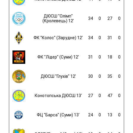
ДЮСШ "Олімп"
34
0
27
0
(Кролевець) 12'
ФК "Колос" (Зарудне) 12'
34
0
31
0
ФК "Лідер" (Суми) 12'
31
0
18
0
ДЮСШ "Глухів" 12'
30
0
35
0
Конотопська ДЮСШ 13'
27
0
47
0
ФЦ "Барса" (Суми) 13'
24
0
13
0