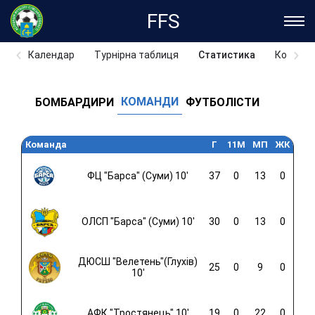
FFS
Календар
Турнірна таблиця
Статистика
Команд
КОМАНДИ
БОМБАРДИРИ
ФУТБОЛІСТИ
Команда
Г
11M
МП
ЖК
ФЦ "Барса" (Суми) 10'
37
0
13
0
ОЛСП "Барса" (Суми) 10'
30
0
13
0
ДЮСШ "Велетень"(Глухів)
25
0
9
0
10'
АФК "Тростянець" 10'
19
0
22
0