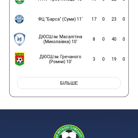
ФЦ "Барса" (Суми) 11'
17
0
23
0
ДЮСШ ім. Масалітіна
8
0
40
0
(Миколаївка) 10'
ДЮСШ ім. Гречаного
3
0
19
0
(Ромни) 10'
БІЛЬШЕ