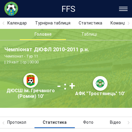
FFS
Календар
Турнірна таблиця
Статистика
Команди
Головне
Таблиці
Чемпіонат ДЮФЛ 2010-2011 р.н.
Чемпіонат - Тур 11
29 квіт. | ср | 00:00
- : +
ДЮСШ ім. Гречаного
АФК "Тростянець" 10'
(Ромни) 10'
Протокол
Статистика
Фото
Відео