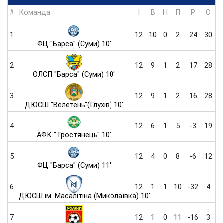
#
Команда
I
В
Н
П
Р
O
1
12
10
0
2
24
30
ФЦ "Барса" (Суми) 10'
2
12
9
1
2
17
28
ОЛСП "Барса" (Суми) 10'
3
12
9
1
2
16
28
ДЮСШ "Велетень"(Глухів) 10'
4
12
6
1
5
-3
19
АФК "Тростянець" 10'
5
12
4
0
8
-6
12
ФЦ "Барса" (Суми) 11'
6
12
1
1
10
-32
4
ДЮСШ ім. Масалітіна (Миколаївка) 10'
7
12
1
0
11
-16
3