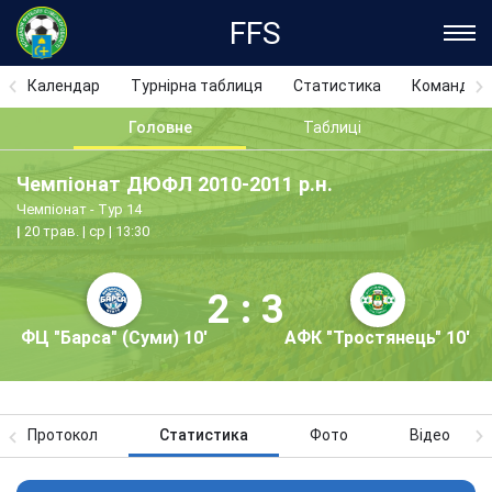
FFS
Календар
Турнірна таблиця
Статистика
Команди
Головне
Таблиці
Чемпіонат ДЮФЛ 2010-2011 р.н.
Чемпіонат - Тур 14
20 трав. | ср | 13:30
2 : 3
ФЦ "Барса" (Суми) 10'
АФК "Тростянець" 10'
Протокол
Статистика
Фото
Відео