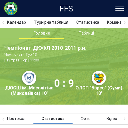
FFS
Календар
Турнірна таблиця
Статистика
Команди
Головне
Таблиці
Чемпіонат ДЮФЛ 2010-2011 р.н.
Чемпіонат - Тур 13
13 трав. | ср | 11:00
0 : 9
ДЮСШ ім. Масалітіна
ОЛСП "Барса" (Суми)
(Миколаївка) 10'
10'
Протокол
Статистика
Фото
Відео