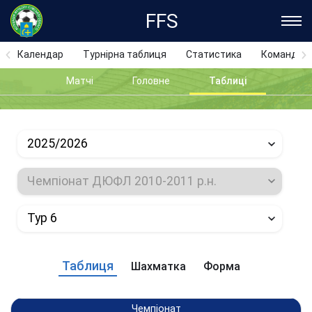
FFS
Календар
Турнірна таблиця
Статистика
Команди
Матчі
Головне
Таблиці
2025/2026
Чемпіонат ДЮФЛ 2010-2011 р.н.
Тур 6
Таблиця
Шахматка
Форма
Чемпіонат