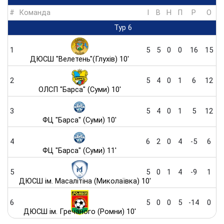
#
Команда
I
В
Н
П
Р
O
Тур 6
1
5
5
0
0
16
15
ДЮСШ "Велетень"(Глухів) 10'
2
5
4
0
1
6
12
ОЛСП "Барса" (Суми) 10'
3
5
4
0
1
5
12
ФЦ "Барса" (Суми) 10'
4
6
2
0
4
-5
6
ФЦ "Барса" (Суми) 11'
5
5
0
1
4
-9
1
ДЮСШ ім. Масалітіна (Миколаївка) 10'
6
5
0
0
5
-14
0
ДЮСШ ім. Гречаного (Ромни) 10'